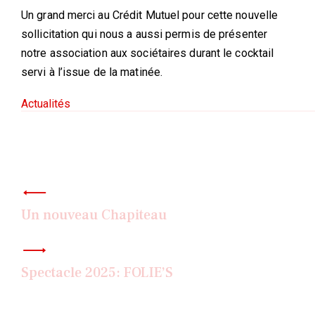
Un grand merci au Crédit Mutuel pour cette nouvelle
sollicitation qui nous a aussi permis de présenter
notre association aux sociétaires durant le cocktail
servi à l’issue de la matinée.
Actualités
Navigation
de
l’article
Un nouveau Chapiteau
Spectacle 2025: FOLIE’S