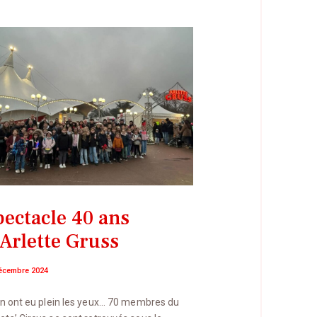
pectacle 40 ans
’Arlette Gruss
écembre 2024
 en ont eu plein les yeux… 70 membres du