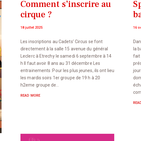
S
Comment s’inscrire au
b
cirque ?
16 o
18 juillet 2025
Dan
Les inscriptions au Cadets’ Circus se font
la b
directement à la salle 15 avenue du général
fai
Leclerc à Etrechy le samedi 6 septembre à 14
pré
h Il faut avoir 8 ans au 31 décembre Les
jour
entrainements :Pour les plus jeunes, ils ont lieu
dom
les mardis soirs 1er groupe de 19 h à 20
éch
h2eme groupe de…
com
READ MORE
REA