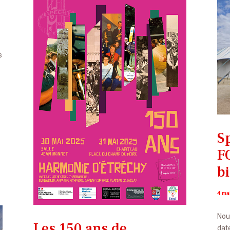
s
S
FO
bi
4 ma
Nou
Les 150 ans de
date