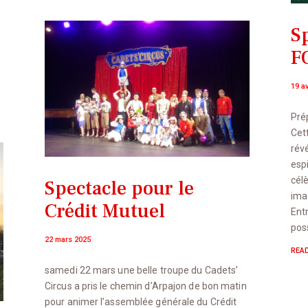
S
F
19 av
Pré
Cett
révé
esp
cél
Spectacle pour le
ima
Crédit Mutuel
Ent
pos
22 mars 2025
REA
samedi 22 mars une belle troupe du Cadets’
Circus a pris le chemin d’Arpajon de bon matin
pour animer l’assemblée générale du Crédit