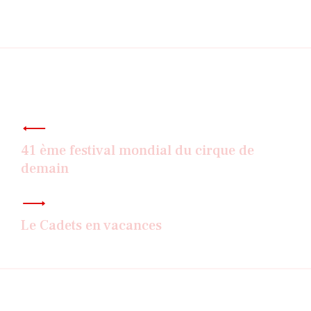
Navigation
de
l’article
41 ème festival mondial du cirque de
demain
Le Cadets en vacances