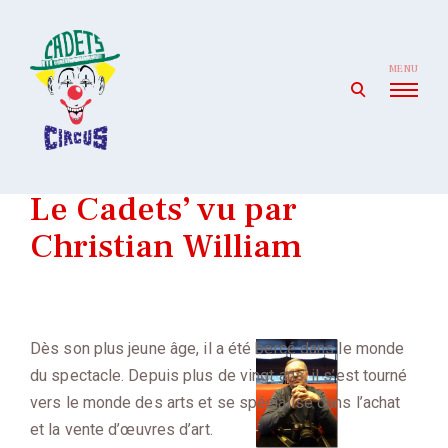
Skip
to
content
MENU
open
search
form
Cadets' Circus
Le premier cirque amateur de France depuis 1927.
Le Cadets’ vu par
Christian William
Dès son plus jeune âge, il a été bercé dans le monde
du spectacle. Depuis plus de vingt ans, il s’est tourné
vers le monde des arts et se spécialise dans l’achat
et la vente d’œuvres d’art.