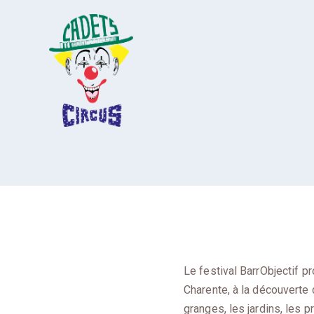
Skip
to
content
Cadets' Circus
BarrObjec
Le premier cirque amateur de France depuis 1927.
Le festival BarrObjectif p
Charente, à la découverte
granges, les jardins, les p