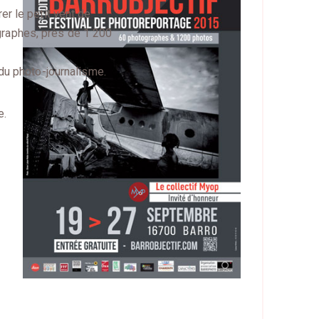
r le petit vent de
ographes, près de 1 200
du photo-journalisme.
e.