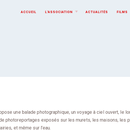
TOGGLE
ACCUEIL
L’ASSOCIATION
ACTUALITÉS
FILMS
CHILD
MENU
tif
ropose une balade photographique, un voyage à ciel ouvert, le lo
 de photoreportages exposés sur les murets, les maisons, les p
rairies, et même sur l’eau.