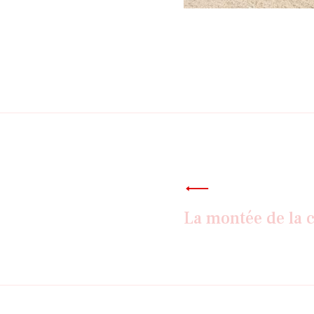
Navigatio
de
La montée de la 
l’article