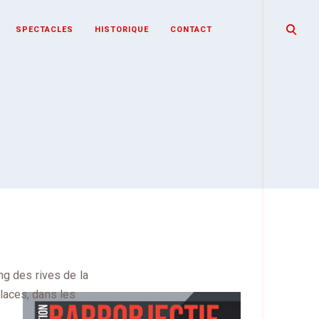
open
SPECTACLES
HISTORIQUE
CONTACT
search
form
ng des rives de la
laces, dans les