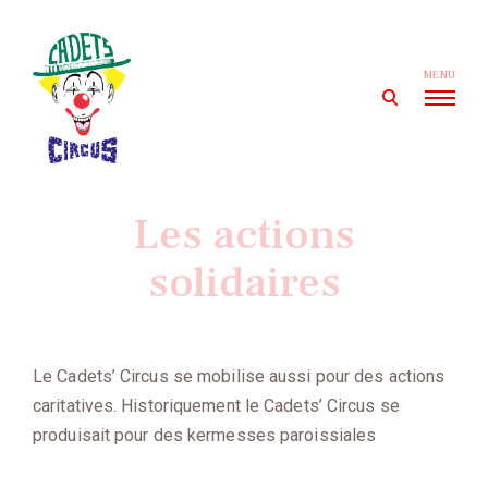
Skip
to
content
MENU
open
search
form
Cadets' Circus
Le premier cirque amateur de France depuis 1927.
Les actions
solidaires
Le Cadets’ Circus se mobilise aussi pour des actions
caritatives. Historiquement le Cadets’ Circus se
produisait pour des kermesses paroissiales