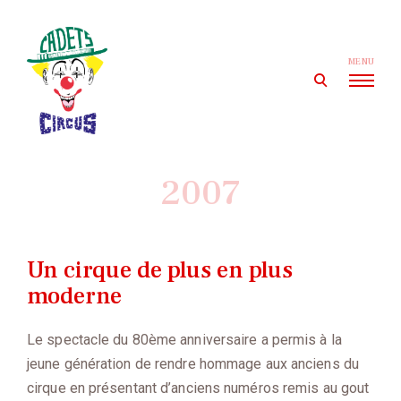
Skip
to
content
MENU
open
search
form
Cadets' Circus
Le premier cirque amateur de France depuis 1927.
2007
Un cirque de plus en plus
moderne
Le spectacle du 80ème anniversaire a permis à la
jeune génération de rendre hommage aux anciens du
cirque en présentant d’anciens numéros remis au gout